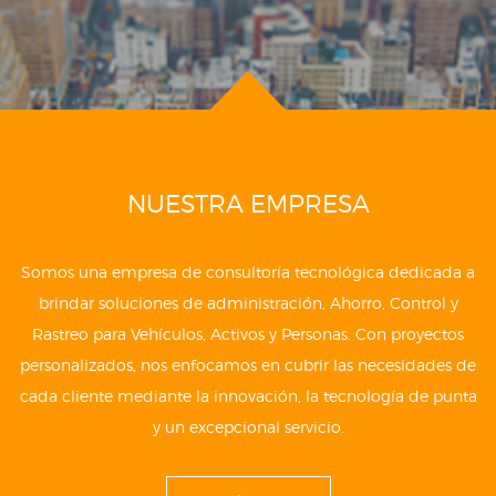
NUESTRA EMPRESA
Somos una empresa de consultoría tecnológica dedicada a
brindar soluciones de administración, Ahorro, Control y
Rastreo para Vehículos, Activos y Personas. Con proyectos
personalizados, nos enfocamos en cubrir las necesidades de
cada cliente mediante la innovación, la tecnología de punta
y un excepcional servicio.