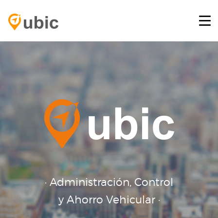
HOME
RETOS
SERVICIOS
PLATAFORMA GPS
BLOG
CONTACTO
INICIAR SESIÓN
· Administración, Control
y Ahorro Vehicular ·