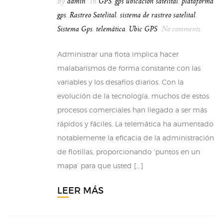
By
admin
In
GPS
,
gps ubicacion satelital
,
plataforma
gps
,
Rastreo Satelital
,
sistema de rastreo satelital
,
Sistema Gps
,
telemática
,
Ubic GPS
No comments
Administrar una flota implica hacer
malabarismos de forma constante con las
variables y los desafíos diarios. Con la
evolución de la tecnología, muchos de estos
procesos comerciales han llegado a ser más
rápidos y fáciles. La telemática ha aumentado
notablemente la eficacia de la administración
de flotillas, proporcionando ‘puntos en un
mapa’ para que usted […]
LEER MÁS