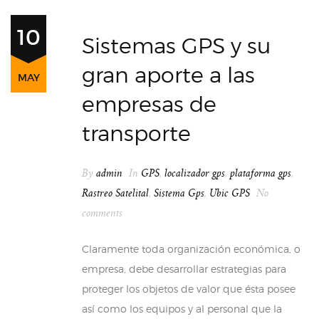
10
Sistemas GPS y su
gran aporte a las
MAY
empresas de
transporte
By
admin
In
GPS
,
localizador gps
,
plataforma gps
,
Rastreo Satelital
,
Sistema Gps
,
Ubic GPS
No
comments
Claramente toda organización económica, o
empresa, debe desarrollar estrategias para
proteger los objetos de valor que ésta posee
así como los equipos y al personal que la