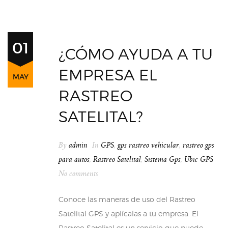
01
¿CÓMO AYUDA A TU
EMPRESA EL
MAY
RASTREO
SATELITAL?
By
admin
In
GPS
,
gps rastreo vehicular
,
rastreo gps
para autos
,
Rastreo Satelital
,
Sistema Gps
,
Ubic GPS
No comments
Conoce las maneras de uso del Rastreo
Satelital GPS y aplícalas a tu empresa. El
Rastreo Satelital es un servicio que puede