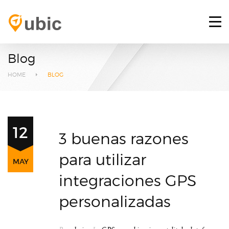
HOME
RETOS
Blog
SERVICIOS
HOME
BLOG
PLATAFORMA GPS
BLOG
12
3 buenas razones
CONTACTO
para utilizar
MAY
INICIAR SESIÓN
integraciones GPS
personalizadas