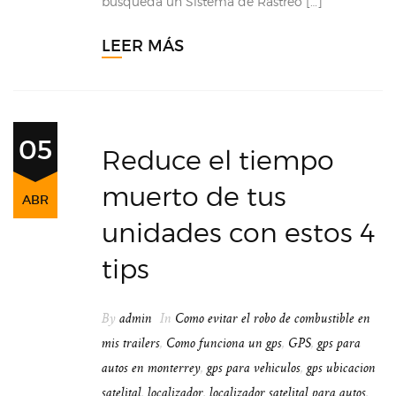
búsqueda un Sistema de Rastreo […]
LEER MÁS
05
Reduce el tiempo
muerto de tus
ABR
unidades con estos 4
tips
By
admin
In
Como evitar el robo de combustible en
mis trailers
,
Como funciona un gps
,
GPS
,
gps para
autos en monterrey
,
gps para vehiculos
,
gps ubicacion
satelital
,
localizador
,
localizador satelital para autos
,