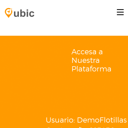
HOME
RETOS
SERVICIOS
Accesa a
PLATAFORMA GPS
Nuestra
BLOG
Plataforma
CONTACTO
INICIAR SESIÓN
Usuario: DemoFlotillas