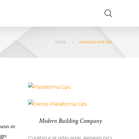
HOME
RASTREO POR GPS
Modern Building Company
autos en
 gps
,
Curabitur at odio ante. Aenean orci