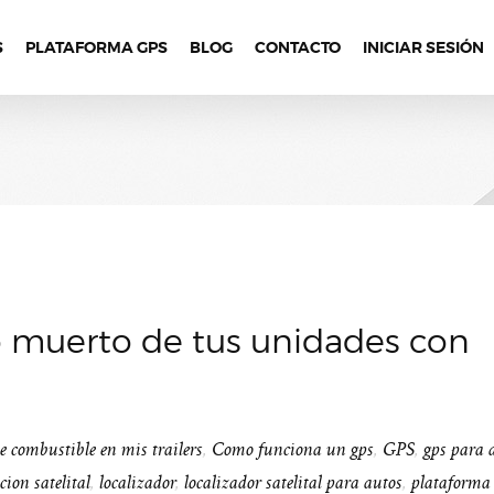
S
PLATAFORMA GPS
BLOG
CONTACTO
INICIAR SESIÓN
 muerto de tus unidades con
e combustible en mis trailers
,
Como funciona un gps
,
GPS
,
gps para 
cion satelital
,
localizador
,
localizador satelital para autos
,
plataforma