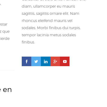
c
diam, ullamcorper eu mauris
sagittis, sagittis ornare elit. Nam
rhoncus eleifend mauris vel
estar
sodales. Morbi finibus dui turpis,
ez que
tempor lacinia metus sodales
pierde
finibus.
e en