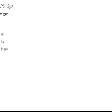
PS
,
Gps
or gps
,
 el
 la
e hay