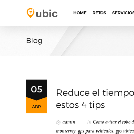
HOME
RETOS
SERVICIO
Blog
05
Reduce el tiempo
estos 4 tips
ABR
By
admin
In
Como evitar el robo d
monterrey
,
gps para vehiculos
,
gps ubica