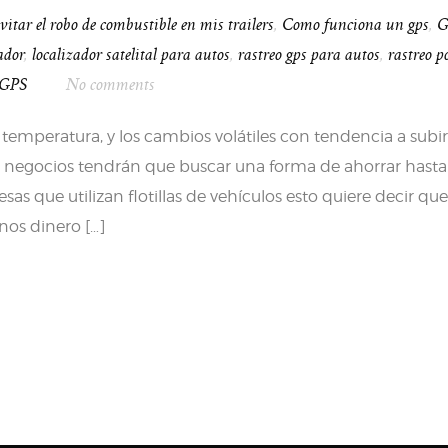
itar el robo de combustible en mis trailers
,
Como funciona un gps
,
G
ador
,
localizador satelital para autos
,
rastreo gps para autos
,
rastreo p
 GPS
No comments
temperatura, y los cambios volátiles con tendencia a subir
s negocios tendrán que buscar una forma de ahorrar hasta
s que utilizan flotillas de vehículos esto quiere decir qu
nos dinero […]