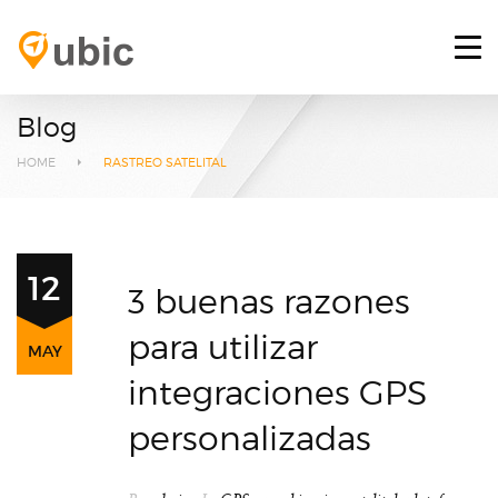
HOME
RETOS
Blog
SERVICIOS
HOME
RASTREO SATELITAL
PLATAFORMA GPS
BLOG
12
3 buenas razones
CONTACTO
para utilizar
MAY
INICIAR SESIÓN
integraciones GPS
personalizadas