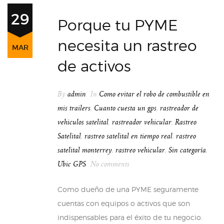
29
Porque tu PYME
necesita un rastreo
MAR
de activos
By
admin
In
Como evitar el robo de combustible en
mis trailers
,
Cuanto cuesta un gps
,
rastreador de
vehiculos satelital
,
rastreador vehicular
,
Rastreo
Satelital
,
rastreo satelital en tiempo real
,
rastreo
satelital monterrey
,
rastreo vehicular
,
Sin categoría
,
Ubic GPS
No comments
Como dueño de una PYME seguramente
cuentas con equipos o activos que son
indispensables para el éxito de tu negocio.