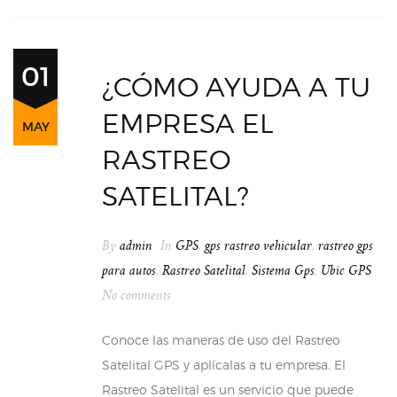
01
¿CÓMO AYUDA A TU
EMPRESA EL
MAY
RASTREO
SATELITAL?
By
admin
In
GPS
,
gps rastreo vehicular
,
rastreo gps
para autos
,
Rastreo Satelital
,
Sistema Gps
,
Ubic GPS
No comments
Conoce las maneras de uso del Rastreo
Satelital GPS y aplícalas a tu empresa. El
Rastreo Satelital es un servicio que puede