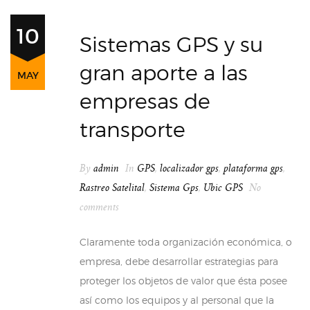
10
Sistemas GPS y su
gran aporte a las
MAY
empresas de
transporte
By
admin
In
GPS
,
localizador gps
,
plataforma gps
,
Rastreo Satelital
,
Sistema Gps
,
Ubic GPS
No
comments
Claramente toda organización económica, o
empresa, debe desarrollar estrategias para
proteger los objetos de valor que ésta posee
así como los equipos y al personal que la