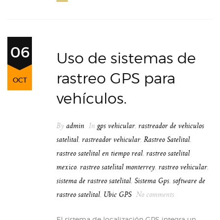
06
Uso de sistemas de
rastreo GPS para
OCT
vehículos.
By
admin
In
gps vehicular
,
rastreador de vehiculos
satelital
,
rastreador vehicular
,
Rastreo Satelital
,
rastreo satelital en tiempo real
,
rastreo satelital
mexico
,
rastreo satelital monterrey
,
rastreo vehicular
,
sistema de rastreo satelital
,
Sistema Gps
,
software de
rastreo satelital
,
Ubic GPS
No comments
El sistema de localización GPS integra un