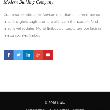
Modern Building Company
Curabitur at odio ante. Aenean orci diam, ullamcorper eu
mauris sagittis, sagittis ornare elit. Nam rhoncus eleifend
mauris vel sodales. Morbi finibus dui turpis, tempor lacinia
metus sodales finibus.
© 2016 Ubic.
· Plataforma GPS & Rastreo Satelital ·