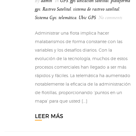
By
admin
In
GPS
,
gps ubicacion satelital
,
plataforma
gps
,
Rastreo Satelital
,
sistema de rastreo satelital
,
Sistema Gps
,
telemática
,
Ubic GPS
No comments
Administrar una flota implica hacer
malabarismos de forma constante con las
variables y los desafíos diarios. Con la
evolución de la tecnología, muchos de estos
procesos comerciales han llegado a ser más
rápidos y fáciles. La telemática ha aumentado
notablemente la eficacia de la administración
de flotillas, proporcionando ‘puntos en un
mapa’ para que usted […]
LEER MÁS