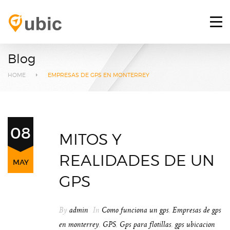
HOME
RETOS
Blog
SERVICIOS
HOME
EMPRESAS DE GPS EN MONTERREY
PLATAFORMA GPS
BLOG
08
MITOS Y
CONTACTO
REALIDADES DE UN
MAY
INICIAR SESIÓN
GPS
By
admin
In
Como funciona un gps
,
Empresas de gps
en monterrey
,
GPS
,
Gps para flotillas
,
gps ubicacion