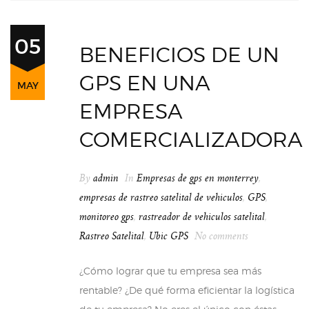
05
BENEFICIOS DE UN
GPS EN UNA
MAY
EMPRESA
COMERCIALIZADORA
By
admin
In
Empresas de gps en monterrey
,
empresas de rastreo satelital de vehiculos
,
GPS
,
monitoreo gps
,
rastreador de vehiculos satelital
,
Rastreo Satelital
,
Ubic GPS
No comments
¿Cómo lograr que tu empresa sea más
rentable? ¿De qué forma eficientar la logística