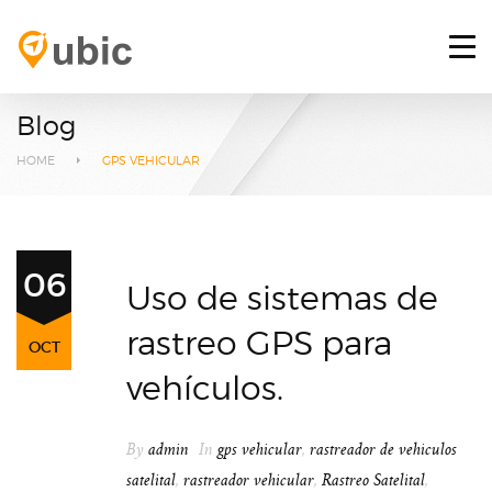
HOME
RETOS
Blog
SERVICIOS
HOME
GPS VEHICULAR
PLATAFORMA GPS
BLOG
06
Uso de sistemas de
CONTACTO
rastreo GPS para
OCT
INICIAR SESIÓN
vehículos.
By
admin
In
gps vehicular
,
rastreador de vehiculos
satelital
,
rastreador vehicular
,
Rastreo Satelital
,