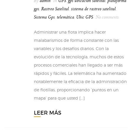
By
admin
In
GPS
,
gps ubicacion satelital
,
plataforma
gps
,
Rastreo Satelital
,
sistema de rastreo satelital
,
Sistema Gps
,
telemática
,
Ubic GPS
No comments
Administrar una flota implica hacer
malabarismos de forma constante con las
variables y los desafíos diarios. Con la
evolución de la tecnología, muchos de estos
procesos comerciales han llegado a ser más
rápidos y fáciles. La telemática ha aumentado
notablemente la eficacia de la administración
de flotillas, proporcionando ‘puntos en un
mapa’ para que usted […]
LEER MÁS