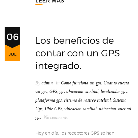
LEER MÁS
06
Los beneficios de
contar con un GPS
JUL
integrado.
By
admin
In
Como funciona un gps
,
Cuanto cuesta
un gps
,
GPS
,
gps ubicacion satelital
,
localizador gps
,
plataforma gps
,
sistema de rastreo satelital
,
Sistema
Gps
,
Ubic GPS
,
ubicacion satelital
,
ubicacion satelital
gps
No comments
Hoy en día, los receptores GPS se han