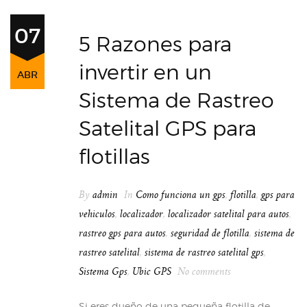
07
5 Razones para
invertir en un
ABR
Sistema de Rastreo
Satelital GPS para
flotillas
By
admin
In
Como funciona un gps
,
flotilla
,
gps para
vehiculos
,
localizador
,
localizador satelital para autos
,
rastreo gps para autos
,
seguridad de flotilla
,
sistema de
rastreo satelital
,
sistema de rastreo satelital gps
,
Sistema Gps
,
Ubic GPS
No comments
Si eres dueño de una pequeña flotilla de