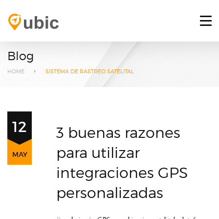
HOME
RETOS
Blog
SERVICIOS
HOME
SISTEMA DE RASTREO SATELITAL
PLATAFORMA GPS
BLOG
12
3 buenas razones
CONTACTO
para utilizar
MAY
INICIAR SESIÓN
integraciones GPS
personalizadas