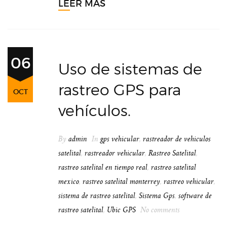
LEER MÁS
06
Uso de sistemas de
rastreo GPS para
OCT
vehículos.
By
admin
In
gps vehicular
,
rastreador de vehiculos
satelital
,
rastreador vehicular
,
Rastreo Satelital
,
rastreo satelital en tiempo real
,
rastreo satelital
mexico
,
rastreo satelital monterrey
,
rastreo vehicular
,
sistema de rastreo satelital
,
Sistema Gps
,
software de
rastreo satelital
,
Ubic GPS
No comments