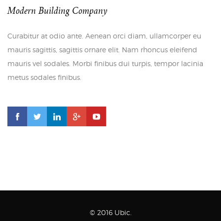
Modern Building Company
Curabitur at odio ante. Aenean orci diam, ullamcorper eu
mauris sagittis, sagittis ornare elit. Nam rhoncus eleifend
mauris vel sodales. Morbi finibus dui turpis, tempor lacinia
metus sodales finibus.
© 2016 Ubic.