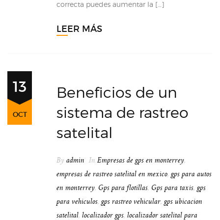
correcta puedes aumentar la […]
LEER MÁS
13
Beneficios de un
sistema de rastreo
OCT
satelital
By
admin
In
Empresas de gps en monterrey
,
empresas de rastreo satelital en mexico
,
gps para autos
en monterrey
,
Gps para flotillas
,
Gps para taxis
,
gps
para vehiculos
,
gps rastreo vehicular
,
gps ubicacion
satelital
,
localizador gps
,
localizador satelital para