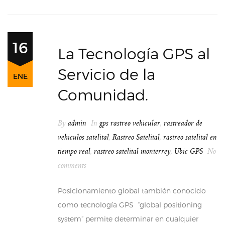
16
La Tecnología GPS al
Servicio de la
ENE
Comunidad.
By
admin
In
gps rastreo vehicular
,
rastreador de
vehiculos satelital
,
Rastreo Satelital
,
rastreo satelital en
tiempo real
,
rastreo satelital monterrey
,
Ubic GPS
No
comments
Posicionamiento global también conocido
como tecnología GPS “global positioning
system” permite determinar en cualquier