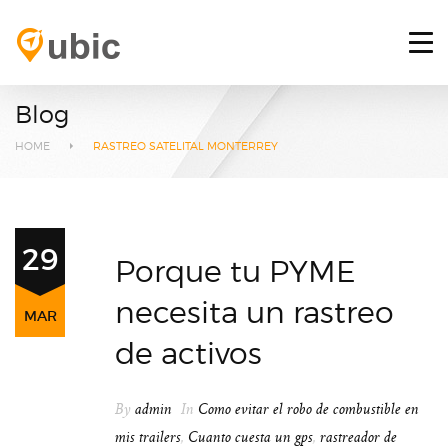
HOME
RETOS
Blog
SERVICIOS
HOME
RASTREO SATELITAL MONTERREY
PLATAFORMA GPS
BLOG
29
Porque tu PYME
CONTACTO
necesita un rastreo
MAR
INICIAR SESIÓN
de activos
By
admin
In
Como evitar el robo de combustible en
mis trailers
,
Cuanto cuesta un gps
,
rastreador de