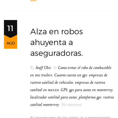
11
Alza en robos
ahuyenta a
AGO
aseguradoras.
By
Staff Ubic
In
Como evitar el robo de combustible
en mis trailers
,
Cuanto cuesta un gps
,
empresas de
rastreo satelital de vehiculos
,
empresas de rastreo
satelital en mexico
,
GPS
,
gps para autos en monterrey
,
localizador satelital para autos
,
plataforma gps
,
rastreo
satelital monterrey
No comments
El incremento de los robos al autotransporte