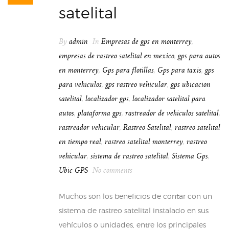
satelital
By
admin
In
Empresas de gps en monterrey
,
empresas de rastreo satelital en mexico
,
gps para autos
en monterrey
,
Gps para flotillas
,
Gps para taxis
,
gps
para vehiculos
,
gps rastreo vehicular
,
gps ubicacion
satelital
,
localizador gps
,
localizador satelital para
autos
,
plataforma gps
,
rastreador de vehiculos satelital
,
rastreador vehicular
,
Rastreo Satelital
,
rastreo satelital
en tiempo real
,
rastreo satelital monterrey
,
rastreo
vehicular
,
sistema de rastreo satelital
,
Sistema Gps
,
Ubic GPS
No comments
Muchos son los beneficios de contar con un
sistema de rastreo satelital instalado en sus
vehículos o unidades, entre los principales