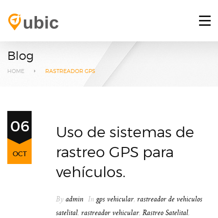
HOME
RETOS
Blog
SERVICIOS
HOME
RASTREADOR GPS
PLATAFORMA GPS
BLOG
06
Uso de sistemas de
CONTACTO
rastreo GPS para
OCT
INICIAR SESIÓN
vehículos.
By
admin
In
gps vehicular
,
rastreador de vehiculos
satelital
,
rastreador vehicular
,
Rastreo Satelital
,