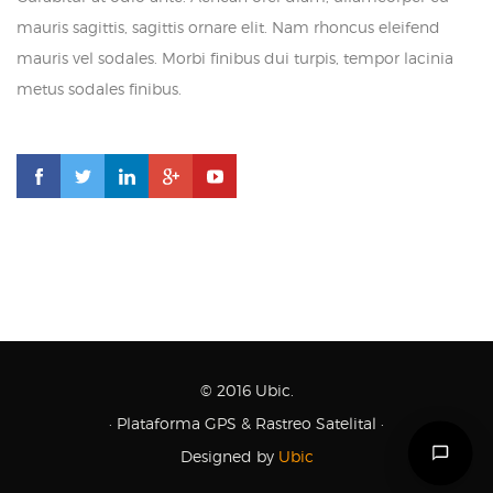
mauris sagittis, sagittis ornare elit. Nam rhoncus eleifend
mauris vel sodales. Morbi finibus dui turpis, tempor lacinia
metus sodales finibus.
© 2016 Ubic.
· Plataforma GPS & Rastreo Satelital ·
Designed by
Ubic