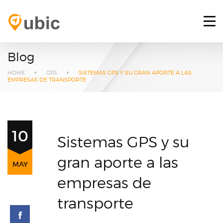
HOME
RETOS
Blog
SERVICIOS
HOME
GPS
SISTEMAS GPS Y SU GRAN APORTE A LAS
EMPRESAS DE TRANSPORTE
PLATAFORMA GPS
BLOG
10
Sistemas GPS y su
CONTACTO
gran aporte a las
INICIAR SESIÓN
MAY
empresas de
transporte