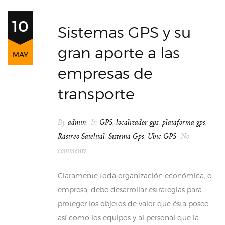
10
Sistemas GPS y su
gran aporte a las
MAY
empresas de
transporte
By
admin
In
GPS
,
localizador gps
,
plataforma gps
,
Rastreo Satelital
,
Sistema Gps
,
Ubic GPS
No
comments
Claramente toda organización económica, o
empresa, debe desarrollar estrategias para
proteger los objetos de valor que ésta posee
así como los equipos y al personal que la