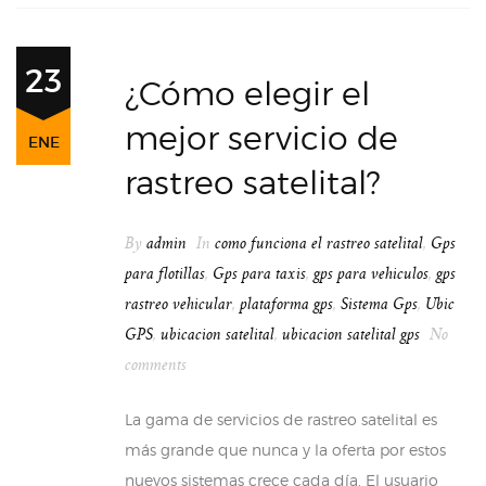
23
¿Cómo elegir el
mejor servicio de
ENE
rastreo satelital?
By
admin
In
como funciona el rastreo satelital
,
Gps
para flotillas
,
Gps para taxis
,
gps para vehiculos
,
gps
rastreo vehicular
,
plataforma gps
,
Sistema Gps
,
Ubic
GPS
,
ubicacion satelital
,
ubicacion satelital gps
No
comments
La gama de servicios de rastreo satelital es
más grande que nunca y la oferta por estos
nuevos sistemas crece cada día. El usuario