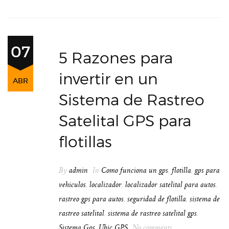
07
5 Razones para
invertir en un
ABR
Sistema de Rastreo
Satelital GPS para
flotillas
By
admin
In
Como funciona un gps
,
flotilla
,
gps para
vehiculos
,
localizador
,
localizador satelital para autos
,
rastreo gps para autos
,
seguridad de flotilla
,
sistema de
rastreo satelital
,
sistema de rastreo satelital gps
,
Sistema Gps
,
Ubic GPS
No comments