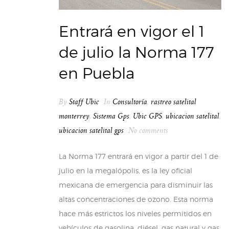
Entrará en vigor el 1
de julio la Norma 177
en Puebla
By
Staff Ubic
In
Consultoría
,
rastreo satelital
monterrey
,
Sistema Gps
,
Ubic GPS
,
ubicacion satelital
,
ubicacion satelital gps
No comments
La Norma 177 entrará en vigor a partir del 1 de
julio en la megalópolis, es la ley oficial
mexicana de emergencia para disminuir las
altas concentraciones de ozono. Esta norma
hace más estrictos los niveles permitidos en
vehículos de gasolina, diésel, gas natural y gas