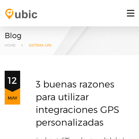
HOME
RETOS
Blog
SERVICIOS
HOME
SISTEMA GPS
PLATAFORMA GPS
BLOG
12
3 buenas razones
CONTACTO
para utilizar
MAY
INICIAR SESIÓN
integraciones GPS
personalizadas