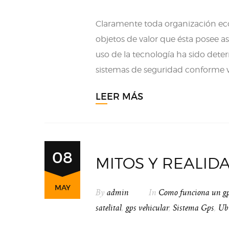
Claramente toda organización eco
objetos de valor que ésta posee a
uso de la tecnología ha sido dete
sistemas de seguridad conforme 
LEER MÁS
08
MITOS Y REALID
MAY
By
admin
In
Como funciona un g
satelital
,
gps vehicular
,
Sistema Gps
,
Ub