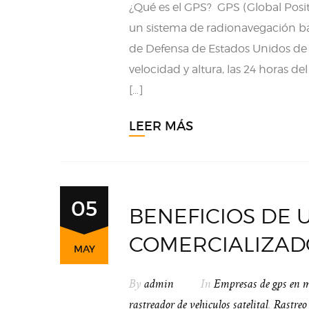
¿Qué es el GPS? GPS (Global Posit
un sistema de radionavegación ba
de Defensa de Estados Unidos de A
velocidad y altura, las 24 horas d
[…]
LEER MÁS
05
BENEFICIOS DE 
COMERCIALIZA
MAY
By
admin
In
Empresas de gps en 
rastreador de vehiculos satelital
,
Rastreo 