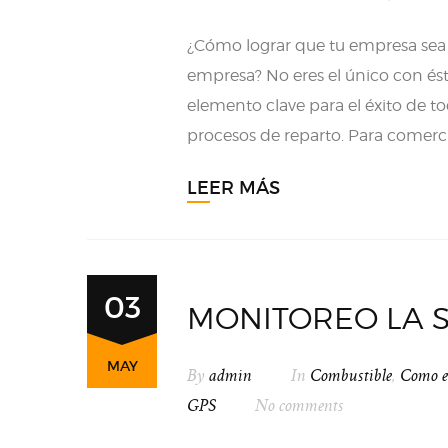
¿Cómo lograr que tu empresa sea m
empresa? No eres el único con ést
elemento clave para el éxito de t
procesos de reparto. Para comercia
LEER MÁS
03
MONITOREO LA 
MAY
By
admin
In
Combustible
,
Como ev
GPS
No comments