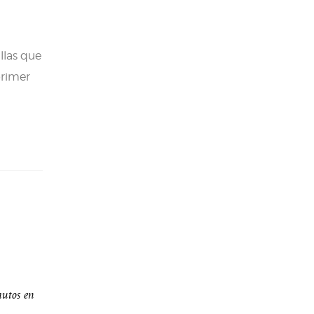
llas que
primer
autos en