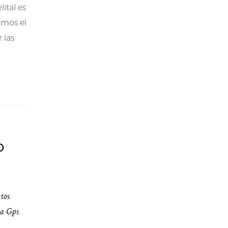
ital es
imos el
 las
o
utos
,
ma Gps
,