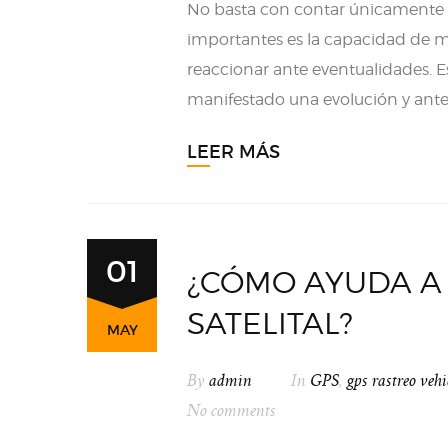
No basta con contar únicamente 
importantes es la capacidad de m
reaccionar ante eventualidades. E
manifestado una evolución y ante 
LEER MÁS
01
¿CÓMO AYUDA A
SATELITAL?
MAY
By
admin
In
GPS
,
gps rastreo vehi
No comments