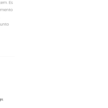
tem. Es
tamento
,
punto
ps
,