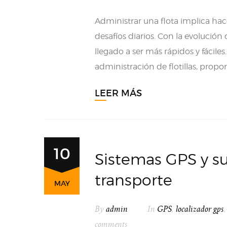
Administrar una flota implica hac
desafíos diarios. Con la evolució
llegado a ser más rápidos y fácil
administración de flotillas, prop
LEER MÁS
10
Sistemas GPS y su
transporte
MAY
By
admin
In
GPS
,
localizador gps
comments