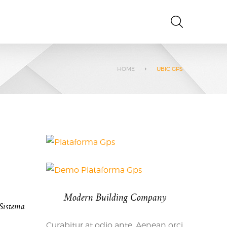
HOME
UBIC GPS
S
Modern Building Company
Sistema
Curabitur at odio ante. Aenean orci