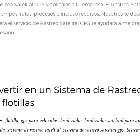
reo Satelital GPS y aplícalas a tu empresa. El Rastreo Satel
iempos, rutas, procesos e incluso recursos. Nosotros te dec
a el servicio de Rastreo Satelital GPS te ayudará a mejorar
esario […]
vertir en un Sistema de Rastre
flotillas
ps
,
flotilla
,
gps para vehiculos
,
localizador
,
localizador satelital para a
lla
,
sistema de rastreo satelital
,
sistema de rastreo satelital gps
,
Siste