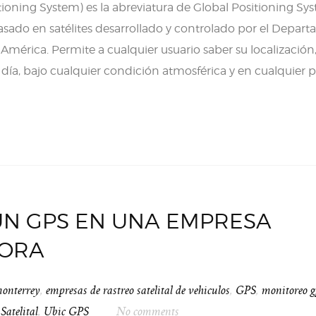
ioning System) es la abreviatura de Global Positioning Sys
sado en satélites desarrollado y controlado por el Depar
mérica. Permite a cualquier usuario saber su localización
el día, bajo cualquier condición atmosférica y en cualquier 
UN GPS EN UNA EMPRESA
DORA
monterrey
,
empresas de rastreo satelital de vehiculos
,
GPS
,
monitoreo g
Satelital
,
Ubic GPS
No comments