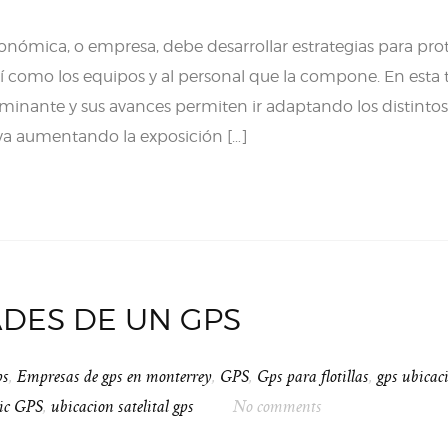
nómica, o empresa, debe desarrollar estrategias para prot
sí como los equipos y al personal que la compone. En esta t
rminante y sus avances permiten ir adaptando los distintos
va aumentando la exposición […]
ADES DE UN GPS
ps
,
Empresas de gps en monterrey
,
GPS
,
Gps para flotillas
,
gps ubicac
ic GPS
,
ubicacion satelital gps
No comments