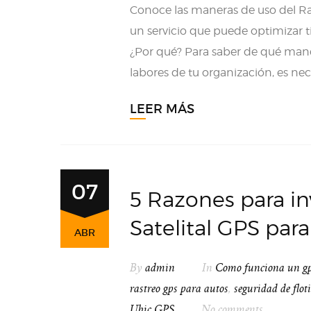
Conoce las maneras de uso del Rast
un servicio que puede optimizar t
¿Por qué? Para saber de qué maner
labores de tu organización, es nec
LEER MÁS
07
5 Razones para in
Satelital GPS para 
ABR
By
admin
In
Como funciona un g
rastreo gps para autos
,
seguridad de floti
Ubic GPS
No comments