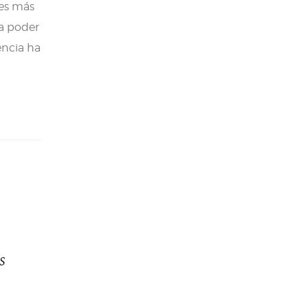
res más
ra poder
encia ha
S