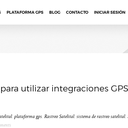
S
PLATAFORMA GPS
BLOG
CONTACTO
INICIAR SESIÓN
para utilizar integraciones GP
telital
,
plataforma gps
,
Rastreo Satelital
,
sistema de rastreo satelital
,
ments