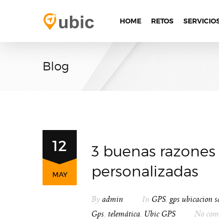
HOME
RETOS
SERVICIO
Blog
12
3 buenas razones 
personalizadas
MAY
By
admin
In
GPS
,
gps ubicacion sa
Gps
,
telemática
,
Ubic GPS
No com