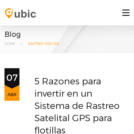
HOME
RETOS
Blog
SERVICIOS
HOME
RASTREO POR GPS
PLATAFORMA GPS
BLOG
07
5 Razones para
CONTACTO
invertir en un
ABR
INICIAR SESIÓN
Sistema de Rastreo
Satelital GPS para
flotillas