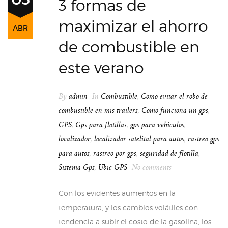
3 formas de
maximizar el ahorro
ABR
de combustible en
este verano
By
admin
In
Combustible
,
Como evitar el robo de
combustible en mis trailers
,
Como funciona un gps
,
GPS
,
Gps para flotillas
,
gps para vehiculos
,
localizador
,
localizador satelital para autos
,
rastreo gps
para autos
,
rastreo por gps
,
seguridad de flotilla
,
Sistema Gps
,
Ubic GPS
No comments
Con los evidentes aumentos en la
temperatura, y los cambios volátiles con
tendencia a subir el costo de la gasolina, los