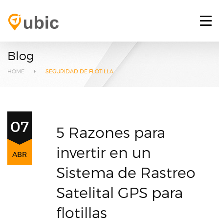
HOME
RETOS
Blog
SERVICIOS
HOME
SEGURIDAD DE FLOTILLA
PLATAFORMA GPS
BLOG
07
5 Razones para
CONTACTO
invertir en un
ABR
INICIAR SESIÓN
Sistema de Rastreo
Satelital GPS para
flotillas