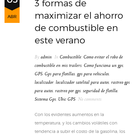
3 formas de
maximizar el ahorro
ABR
de combustible en
este verano
By
admin
In
Combustible
,
Como evitar el robo de
combustible en mis trailers
,
Como funciona un gps
,
GPS
,
Gps para flotillas
,
gps para vehiculos
,
localizador
,
localizador satelital para autos
,
rastreo gps
para autos
,
rastreo por gps
,
seguridad de flotilla
,
Sistema Gps
,
Ubic GPS
No comments
Con los evidentes aumentos en la
temperatura, y los cambios volátiles con
tendencia a subir el costo de la gasolina, los