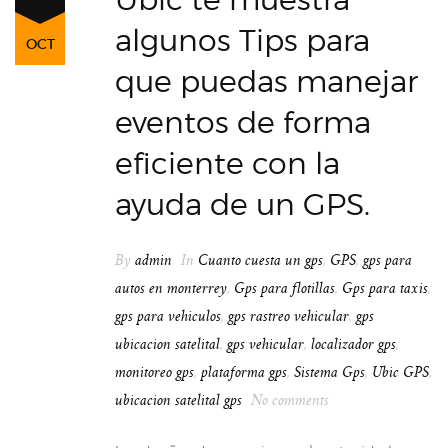
algunos Tips para
OCT
que puedas manejar
eventos de forma
eficiente con la
ayuda de un GPS.
By
admin
In
Cuanto cuesta un gps
,
GPS
,
gps para
autos en monterrey
,
Gps para flotillas
,
Gps para taxis
,
gps para vehiculos
,
gps rastreo vehicular
,
gps
ubicacion satelital
,
gps vehicular
,
localizador gps
,
monitoreo gps
,
plataforma gps
,
Sistema Gps
,
Ubic GPS
,
ubicacion satelital gps
No comments