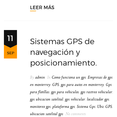
LEER MÁS
11
Sistemas GPS de
navegación y
SEP
posicionamiento.
By
admin
In
Como funciona un gps
,
Empresas de gps
en monterrey
,
GPS
,
gps para autos en monterrey
,
Gps
para flotillas
,
gps para vehiculos
,
gps rastreo vehicular
,
gps ubicacion satelital
,
gps vehicular
,
localizador gps
,
monitoreo gps
,
plataforma gps
,
Sistema Gps
,
Ubic GPS
,
ubicacion satelital gps
No comments