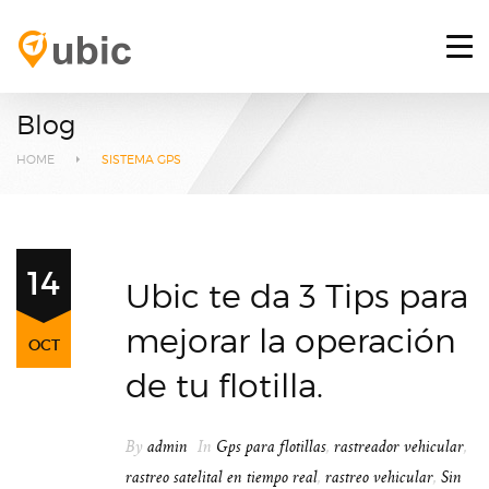
HOME
RETOS
Blog
SERVICIOS
HOME
SISTEMA GPS
PLATAFORMA GPS
BLOG
14
Ubic te da 3 Tips para
CONTACTO
mejorar la operación
OCT
INICIAR SESIÓN
de tu flotilla.
By
admin
In
Gps para flotillas
,
rastreador vehicular
,
rastreo satelital en tiempo real
,
rastreo vehicular
,
Sin