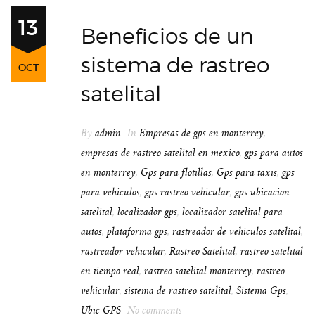
13
Beneficios de un
sistema de rastreo
OCT
satelital
By
admin
In
Empresas de gps en monterrey
,
empresas de rastreo satelital en mexico
,
gps para autos
en monterrey
,
Gps para flotillas
,
Gps para taxis
,
gps
para vehiculos
,
gps rastreo vehicular
,
gps ubicacion
satelital
,
localizador gps
,
localizador satelital para
autos
,
plataforma gps
,
rastreador de vehiculos satelital
,
rastreador vehicular
,
Rastreo Satelital
,
rastreo satelital
en tiempo real
,
rastreo satelital monterrey
,
rastreo
vehicular
,
sistema de rastreo satelital
,
Sistema Gps
,
Ubic GPS
No comments