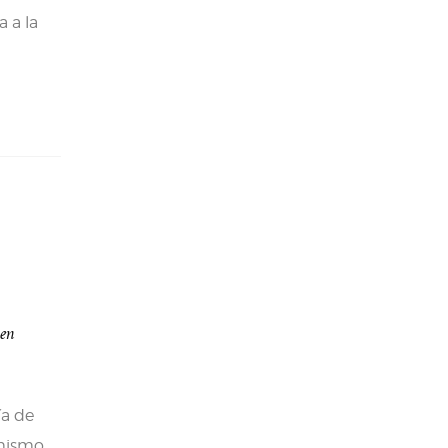
 a la
 en
ía de
 mismo