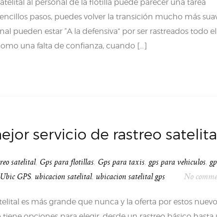
telital al personal de la flotilla puede parecer una tarea
sencillos pasos, puedes volver la transición mucho más suav
al pueden estar “A la defensiva” por ser rastreados todo el
como una falta de confianza, cuando […]
jor servicio de rastreo satelita
eo satelital
,
Gps para flotillas
,
Gps para taxis
,
gps para vehiculos
,
gp
Ubic GPS
,
ubicacion satelital
,
ubicacion satelital gps
No comme
telital es más grande que nunca y la oferta por estos nuev
o tiene opciones para elegir, desde un rastreo básico hasta