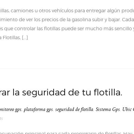
illas, camiones u otros vehículos para entregar algún prod
imiento de ver los precios de la gasolina subir y bajar. Cada
s que controlar las flotillas puede ser mucho más sencillo 
lotillas, […]
r la seguridad de tu flotilla.
nitoreo gps
,
plataforma gps
,
seguridad de flotilla
,
Sistema Gps
,
Ubic
ts
reocupación principal para cada propietario de flotillas. Hay