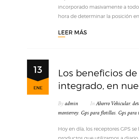
incorporado masivamente a todo t
hora de determinar la posición en
LEER MÁS
13
Los beneficios de
integrado, en nue
ENE
By
admin
In
Ahorro Vehicular
,
det
monterrey
,
Gps para flotillas
,
Gps para 
Hoy en día, los receptores GPS s
productos que utilizamos a diario