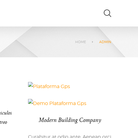
HOME
ADMIN
hiculos
Modern Building Company
treo
Curabitur at odio ante. Aenean orci