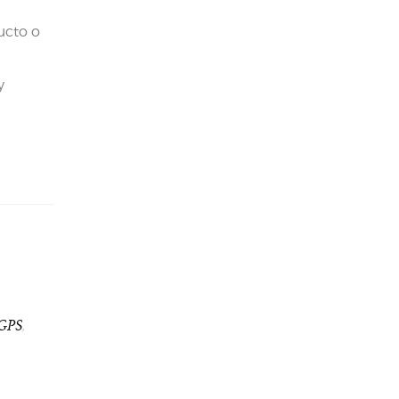
ucto o
y
 GPS
,