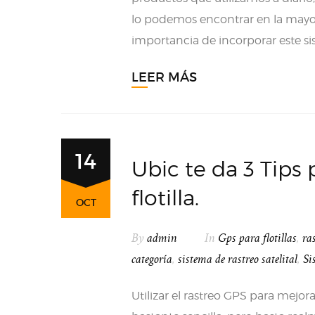
lo podemos encontrar en la mayor
importancia de incorporar este si
LEER MÁS
14
Ubic te da 3 Tips 
flotilla.
OCT
By
admin
In
Gps para flotillas
,
ra
categoría
,
sistema de rastreo satelital
,
Si
Utilizar el rastreo GPS para mejor