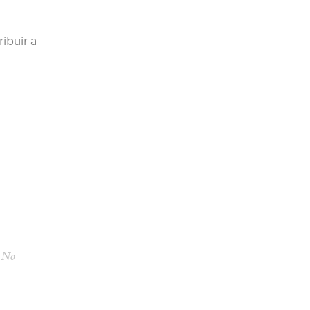
ibuir a
No