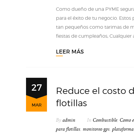
Como dueño de una PYME seguram
para el éxito de tu negocio. Estos
tan pequeños como tarimas de mer
fiestas de cumpleaños, Cualquier 
LEER MÁS
27
Reduce el costo 
flotillas
MAR
By
admin
In
Combustible
,
Como ev
para flotillas
,
monitoreo gps
,
plataforma