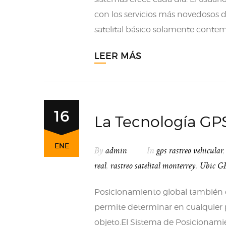
con los servicios más novedosos 
satelital básico solamente contemp
LEER MÁS
16
La Tecnología GPS
ENE
By
admin
In
gps rastreo vehicular
real
,
rastreo satelital monterrey
,
Ubic G
Posicionamiento global también 
permite determinar en cualquier 
objeto.El Sistema de Posicionamie