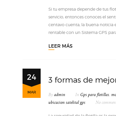
Si tu empresa depende de tus flot
servicio, entonces conoces el sent
centavo cuenta, la buena noticia e
rentable con un Sistema GPS para F
LEER MÁS
24
3 formas de mejora
MAR
By
admin
In
Gps para flotillas
,
mo
ubicacion satelital gps
No commen
La seguridad de la flotilla es la p