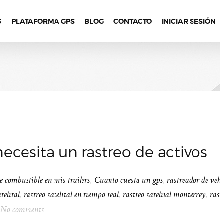
S
PLATAFORMA GPS
BLOG
CONTACTO
INICIAR SESIÓN
cesita un rastreo de activos
e combustible en mis trailers
,
Cuanto cuesta un gps
,
rastreador de ve
telital
,
rastreo satelital en tiempo real
,
rastreo satelital monterrey
,
ras
No comments