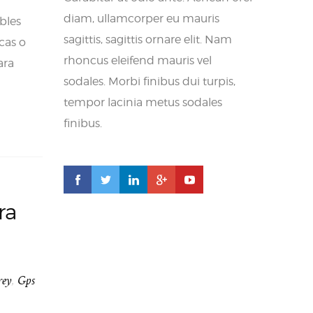
diam, ullamcorper eu mauris
bles
sagittis, sagittis ornare elit. Nam
cas o
rhoncus eleifend mauris vel
ara
sodales. Morbi finibus dui turpis,
tempor lacinia metus sodales
finibus.
ra
rey
,
Gps