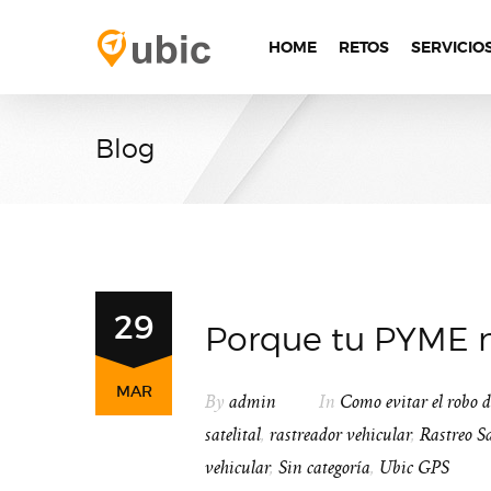
HOME
RETOS
SERVICIO
Blog
29
Porque tu PYME ne
MAR
By
admin
In
Como evitar el robo d
satelital
,
rastreador vehicular
,
Rastreo Sa
vehicular
,
Sin categoría
,
Ubic GPS