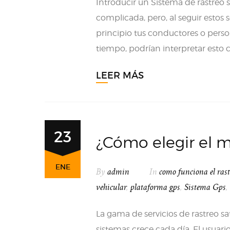
Introducir un Sistema de rastreo sa
complicada, pero, al seguir estos 
principio tus conductores o person
tiempo, podrían interpretar esto 
LEER MÁS
23
¿Cómo elegir el me
ENE
By
admin
In
como funciona el rastr
vehicular
,
plataforma gps
,
Sistema Gps
,
La gama de servicios de rastreo sa
sistemas crece cada día. El usuari