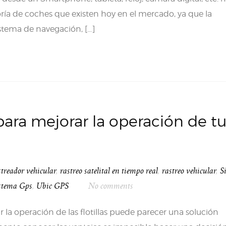
ía de coches que existen hoy en el mercado, ya que la
stema de navegación, […]
para mejorar la operación de t
streador vehicular
,
rastreo satelital en tiempo real
,
rastreo vehicular
,
S
stema Gps
,
Ubic GPS
No comments
ar la operación de las flotillas puede parecer una solución