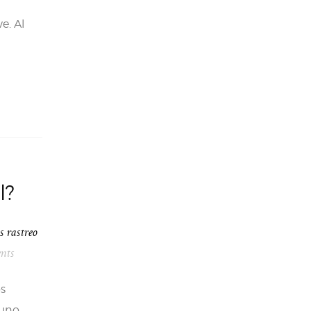
e. Al
l?
s rastreo
nts
os
 uno