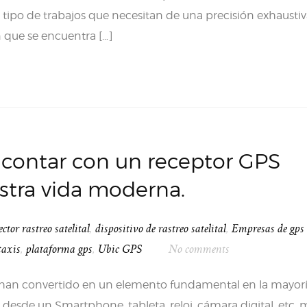
ipo de trabajos que necesitan de una precisión exhaustiva
 que se encuentra […]
 contar con un receptor GPS
stra vida moderna.
ector rastreo satelital
,
dispositivo de rastreo satelital
,
Empresas de gps
taxis
,
plataforma gps
,
Ubic GPS
No comments
e han convertido en un elemento fundamental en la mayor
, desde un Smartphone, tableta, reloj, cámara digital, etc.