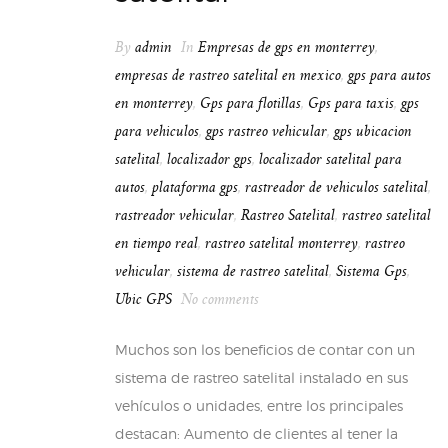
By
admin
In
Empresas de gps en monterrey
,
empresas de rastreo satelital en mexico
,
gps para autos
en monterrey
,
Gps para flotillas
,
Gps para taxis
,
gps
para vehiculos
,
gps rastreo vehicular
,
gps ubicacion
satelital
,
localizador gps
,
localizador satelital para
autos
,
plataforma gps
,
rastreador de vehiculos satelital
,
rastreador vehicular
,
Rastreo Satelital
,
rastreo satelital
en tiempo real
,
rastreo satelital monterrey
,
rastreo
vehicular
,
sistema de rastreo satelital
,
Sistema Gps
,
Ubic GPS
No comments
Muchos son los beneficios de contar con un
sistema de rastreo satelital instalado en sus
vehículos o unidades, entre los principales
destacan: Aumento de clientes al tener la