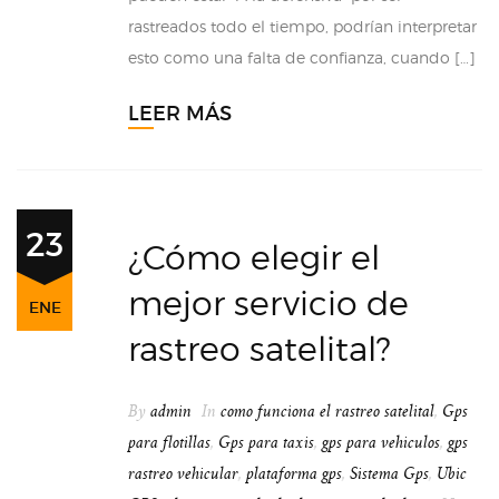
rastreados todo el tiempo, podrían interpretar
esto como una falta de confianza, cuando […]
LEER MÁS
23
¿Cómo elegir el
mejor servicio de
ENE
rastreo satelital?
By
admin
In
como funciona el rastreo satelital
,
Gps
para flotillas
,
Gps para taxis
,
gps para vehiculos
,
gps
rastreo vehicular
,
plataforma gps
,
Sistema Gps
,
Ubic