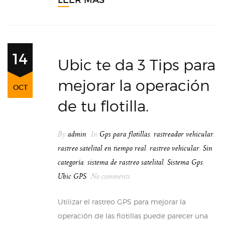
LEER MÁS
14
Ubic te da 3 Tips para
mejorar la operación
OCT
de tu flotilla.
By
admin
In
Gps para flotillas
,
rastreador vehicular
,
rastreo satelital en tiempo real
,
rastreo vehicular
,
Sin
categoría
,
sistema de rastreo satelital
,
Sistema Gps
,
Ubic GPS
No comments
Utilizar el rastreo GPS para mejorar la
operación de las flotillas puede parecer una