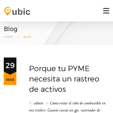
HOME
RETOS
Blog
SERVICIOS
HOME
BLOG
PLATAFORMA GPS
BLOG
29
Porque tu PYME
CONTACTO
necesita un rastreo
MAR
INICIAR SESIÓN
de activos
By
admin
In
Como evitar el robo de combustible en
mis trailers
,
Cuanto cuesta un gps
,
rastreador de