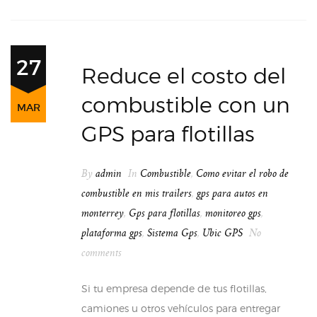
27
Reduce el costo del
combustible con un
MAR
GPS para flotillas
By
admin
In
Combustible
,
Como evitar el robo de
combustible en mis trailers
,
gps para autos en
monterrey
,
Gps para flotillas
,
monitoreo gps
,
plataforma gps
,
Sistema Gps
,
Ubic GPS
No
comments
Si tu empresa depende de tus flotillas,
camiones u otros vehículos para entregar